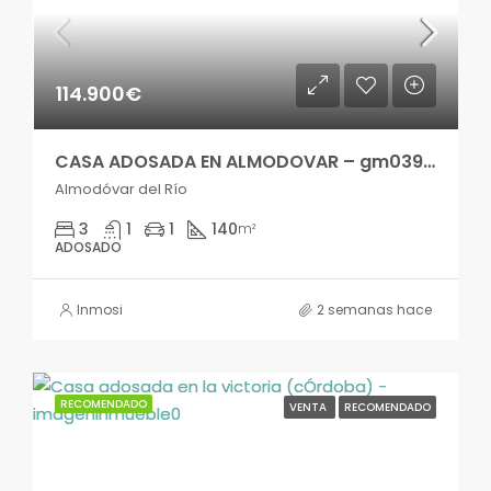
114.900€
CASA ADOSADA EN ALMODOVAR – gm03952si
Almodóvar del Río
3
1
1
140
m²
ADOSADO
Inmosi
2 semanas hace
RECOMENDADO
VENTA
RECOMENDADO