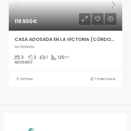
119.900€
CASA ADOSADA EN LA VICTORIA (CÓRDOBA) – gm03813si
La Victoria
3
2
1
125
m²
ADOSADO
Inmosi
1 mes hace