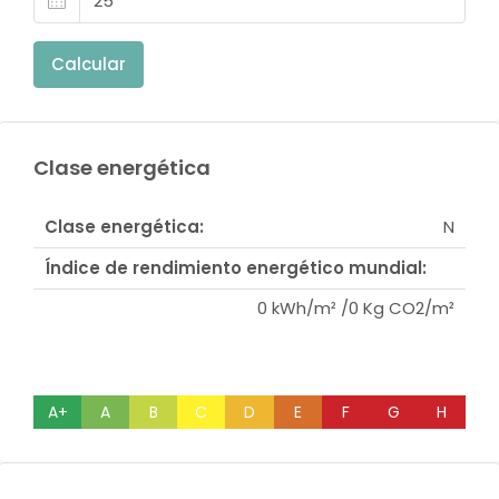
Calcular
Clase energética
Clase energética:
N
Índice de rendimiento energético mundial:
0 kWh/m² /0 Kg CO2/m²
A+
A
B
C
D
E
F
G
H