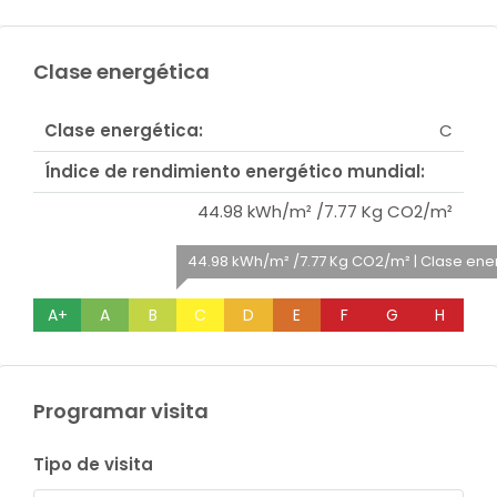
Clase energética
Clase energética:
C
Índice de rendimiento energético mundial:
44.98 kWh/m² /7.77 Kg CO2/m²
44.98 kWh/m² /7.77 Kg CO2/m² | Clase ene
A+
A
B
C
D
E
F
G
H
Programar visita
Tipo de visita