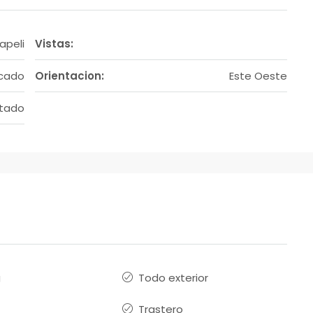
apeli
Vistas:
acado
Orientacion:
Este Oeste
stado
g
Todo exterior
Trastero