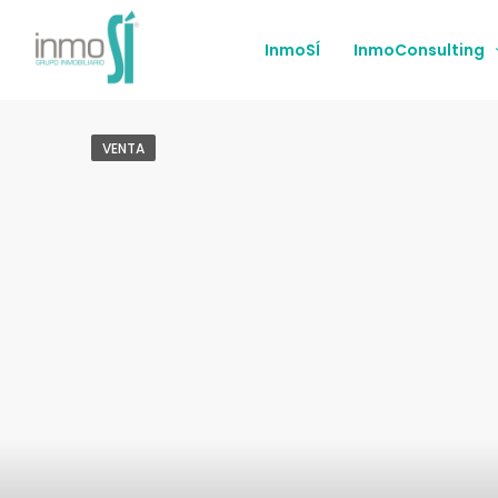
InmoSÍ
InmoConsulting
VENTA