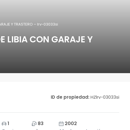
ARAJE Y TRASTERO – lrv-03033si
E LIBIA CON GARAJE Y
ID de propiedad:
HZlrv-03033si
1
83
2002