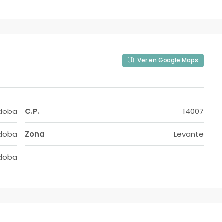
Ver en Google Maps
doba
C.P.
14007
doba
Zona
Levante
doba