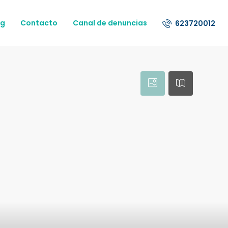
og
Contacto
Canal de denuncias
623720012