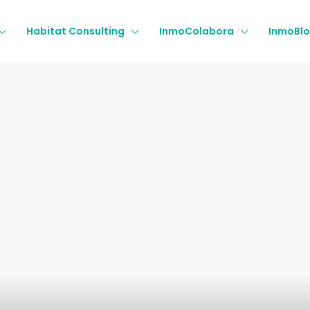
Habitat Consulting
InmoColabora
InmoBl