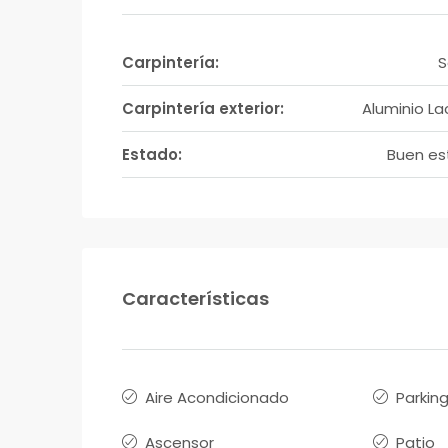
Carpintería:
S
Carpintería exterior:
Aluminio L
Estado:
Buen e
Características
Aire Acondicionado
Parkin
Ascensor
Patio