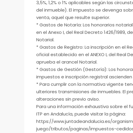
3,5%, 1,2% o 1% aplicables según las circun
del inmueble). El impuesto se devenga sobr
venta, aquel que resulte superior.
* Gastos de Notaría: Los honorarios notaria
en el Anexo I, del Real Decreto 1426/1989, d
Notarial.
* Gastos de Registro: La inscripción en el R
oficial establecido en el ANEXO I, del Real 
aprueba el arancel Notarial.
* Gastos de Gestión (Gestoría): Los honorari
impuestos e inscripción registral ascienden a
* Para cumplir con la normativa vigente ten
ulteriores transmisiones de inmuebles. El p
alteraciones sin previo aviso.
Para una información exhaustiva sobre el fu
ITP en Andalucía, puede visitar la página:
https://www.juntadeandalucia.es/organi
juego/tributos/paginas/impuestos-cedidos