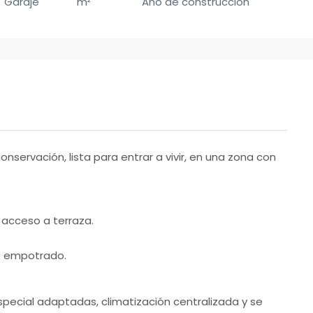
Garaje
m²
Año de construcción
nservación, lista para entrar a vivir, en una zona con
 acceso a terraza.
.
io empotrado.
ecial adaptadas, climatización centralizada y se