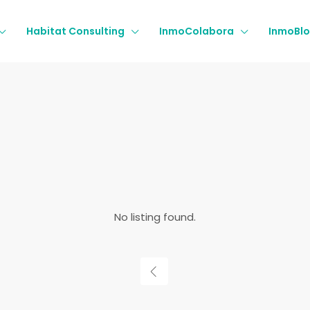
Habitat Consulting
InmoColabora
InmoBl
No listing found.