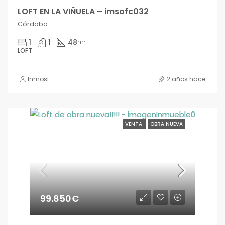
LOFT EN LA VIÑUELA – imsofc032
Córdoba
1
1
48
m²
LOFT
Inmosi
2 años hace
VENTA
OBRA NUEVA
99.850€