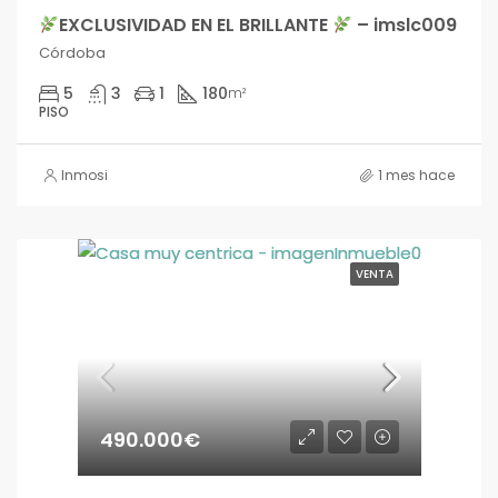
EXCLUSIVIDAD EN EL BRILLANTE
– imslc009
Córdoba
5
3
1
180
m²
PISO
Inmosi
1 mes hace
VENTA
490.000€