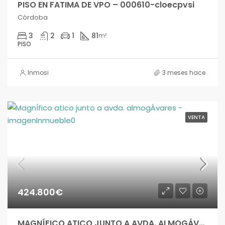
PISO EN FATIMA DE VPO – 000610-cloecpvsi
Córdoba
3
2
1
81
m²
PISO
Inmosi
3 meses hace
VENTA
424.800€
MAGNÍFICO ATICO JUNTO A AVDA. ALMOGÁVARES – sang04778si