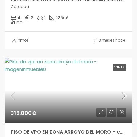
Córdoba
4
2
1
126
m²
ÁTICO
Inmosi
3 meses hace
VENTA
315.000€
PISO DE VPO EN ZONA ARROYO DEL MORO – cal04384si