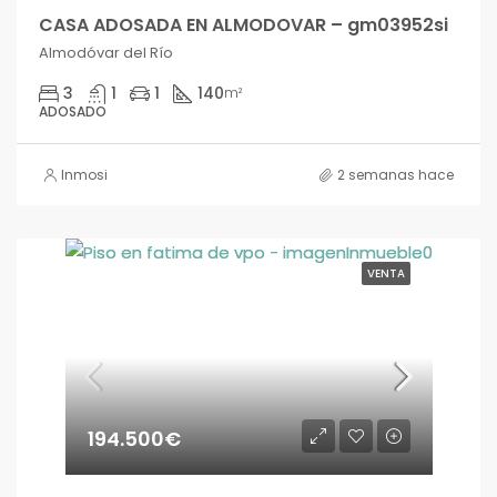
CASA ADOSADA EN ALMODOVAR – gm03952si
Almodóvar del Río
3
1
1
140
m²
ADOSADO
Inmosi
2 semanas hace
VENTA
194.500€