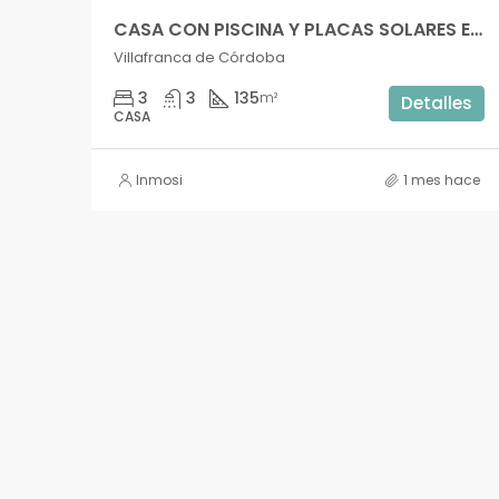
CASA CON PISCINA Y PLACAS SOLARES EN VILLAFRANCA DE CÓRDOBA – ah1787si
Villafranca de Córdoba
3
3
135
m²
Detalles
CASA
Inmosi
1 mes hace