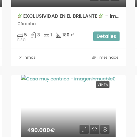
EXCLUSIVIDAD EN EL BRILLANTE
– imsmc005
– imslc009
Córdoba
5
3
1
180
m²
Detalles
PISO
Inmosi
1 mes hace
VENTA
490.000€