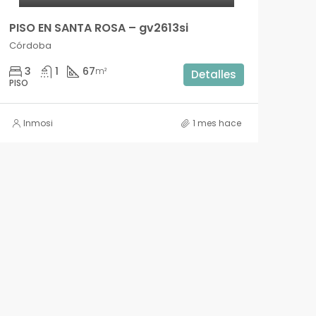
PISO EN SANTA ROSA – gv2613si
Córdoba
3
1
67
m²
Detalles
PISO
Inmosi
1 mes hace