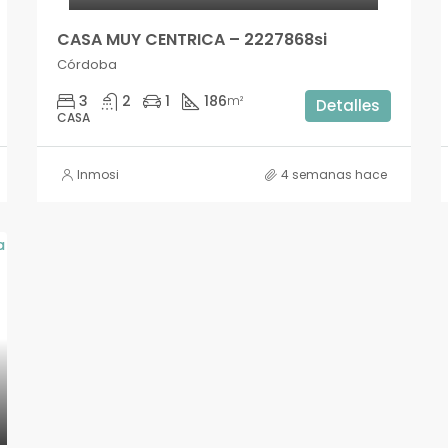
CASA MUY CENTRICA – 2227868si
Córdoba
3
2
1
186
m²
Detalles
CASA
Inmosi
4 semanas hace