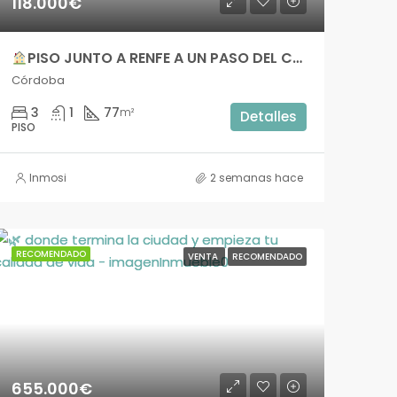
118.000€
PISO JUNTO A RENFE A UN PASO DEL CENTRO, EXTERIOR Y CON TERRAZA – imslc011
Córdoba
3
1
77
m²
Detalles
PISO
Inmosi
2 semanas hace
RECOMENDADO
VENTA
RECOMENDADO
655.000€