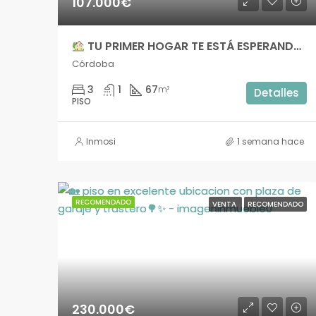
107.000€
TU PRIMER HOGAR TE ESTÁ ESPERANDO — Zona Jesús Rescatado — 107.000€ – imssc044
Córdoba
3
1
67
m²
Detalles
PISO
Inmosi
1 semana hace
RECOMENDADO
VENTA
RECOMENDADO
230.000€