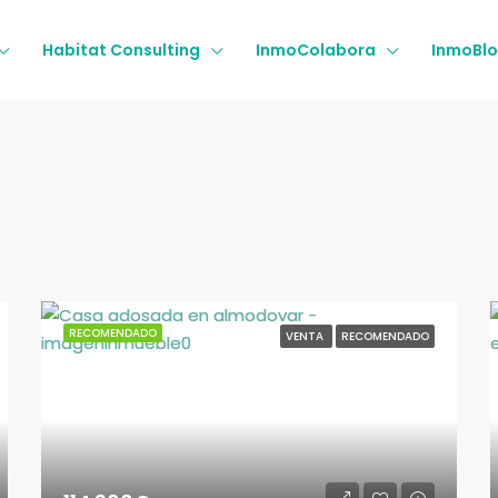
Habitat Consulting
InmoColabora
InmoBl
RECOMENDADO
VENTA
RECOMENDADO