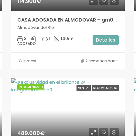
114.900€
CASA ADOSADA EN ALMODOVAR – gm03952si
Almodóvar del Río
3
1
1
140
m²
Detalles
ADOSADO
Inmosi
2 semanas hace
RECOMENDADO
VENTA
RECOMENDADO
489.000€