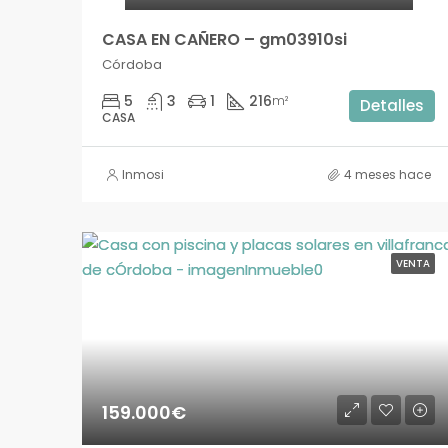
CASA EN CAÑERO – gm03910si
Córdoba
5
3
1
216
m²
Detalles
CASA
Inmosi
4 meses hace
VENTA
159.000€