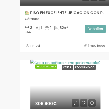
PISO EN EXCELENTE UBICACION CON PLAZA DE GARAJE Y TRASTERO
Córdoba
3
1
1
82
m²
Detalles
PISO
Inmosi
1 mes hace
RECOMENDADO
VENTA
RECOMENDADO
309.900€