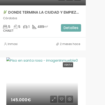
DONDE TERMINA LA CIUDAD Y EMPIEZA TU CALIDAD DE VIDA – imsrp119
Córdoba
5
5
1
489
m²
Detalles
CHALET
Inmosi
2 meses hace
VENTA
145.000€